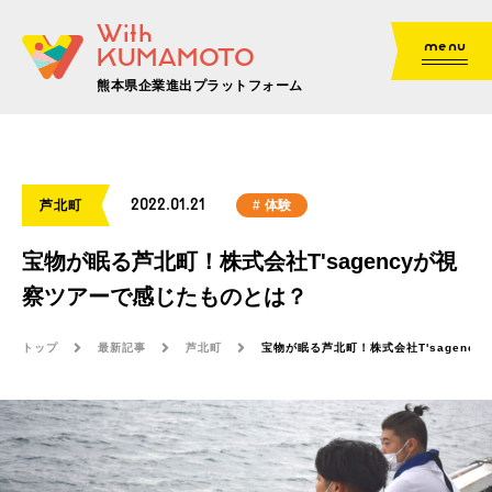
With
menu
KUMAMOTO
熊本県企業進出プラットフォーム
2022.01.21
芦北町
体験
宝物が眠る芦北町！株式会社T'sagencyが視
察ツアーで感じたものとは？
トップ
最新記事
芦北町
宝物が眠る芦北町！株式会社T'sagenc