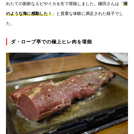
れたての新鮮なエビやイカを生で堪能しました。鎌田さんは「
湖
のような海に感動した！
」と貴重な体験に満足された様子でし
た。
ダ・ロープ亭での極上ヒレ肉を堪能