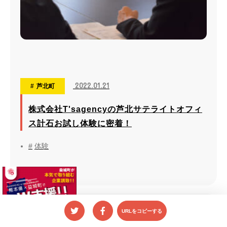
2022.01.21
芦北町
株式会社T'sagencyの芦北サテライトオフィ
ス計石お試し体験に密着！
体験
002
URLをコピーする