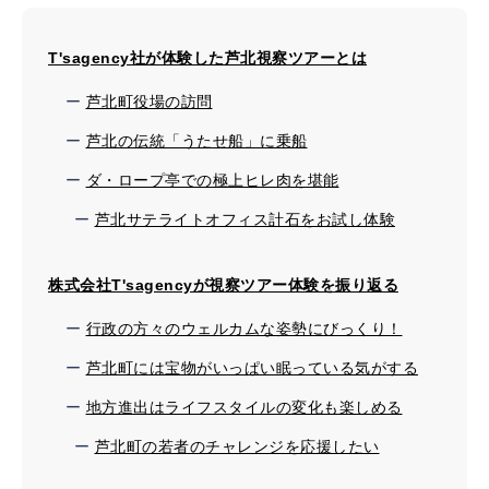
T'sagency社が体験した芦北視察ツアーとは
芦北町役場の訪問
芦北の伝統「うたせ船」に乗船
ダ・ロープ亭での極上ヒレ肉を堪能
芦北サテライトオフィス計石をお試し体験
株式会社T'sagencyが視察ツアー体験を振り返る
行政の方々のウェルカムな姿勢にびっくり！
芦北町には宝物がいっぱい眠っている気がする
地方進出はライフスタイルの変化も楽しめる
芦北町の若者のチャレンジを応援したい