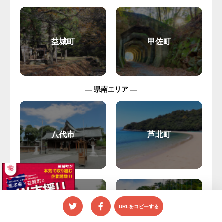
益城町
甲佐町
— 県南エリア —
八代市
芦北町
URLをコピーする
人吉市
水上町