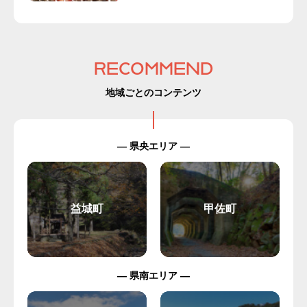
RECOMMEND
地域ごとのコンテンツ
— 県央エリア —
益城町
甲佐町
— 県南エリア —