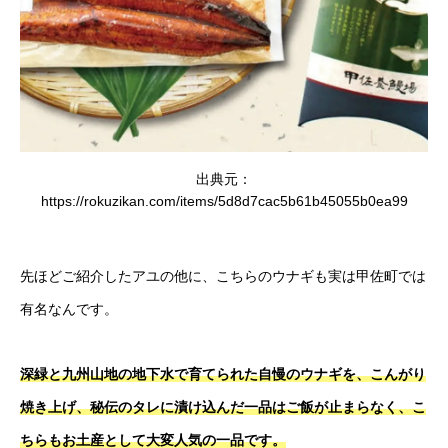
出典元：
https://rokuzikan.com/items/5d8d7cac5b61b45055b0ea99
先ほどご紹介したアユの他に、こちらのウナギも実は甲佐町では
有名なんです。
深緑と九州山地の地下水で育てられた自慢のウナギを、こんがり
焼き上げ、秘伝のタレに漬け込んだ一品はご飯が止まらなく、こ
ちらもお土産として大変人気の一品です。