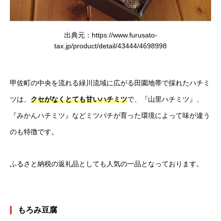
出典元：https://www.furusato-
tax.jp/product/detail/43444/4698998
甲佐町の中央を流れる緑川流域に広がる田園地帯で採れたハチミ
ツは、
クセがなくとても甘いハチミツ
で、『山里ハチミツ』、
『みかんハチミツ』などミツバチが育った環境によって味が違う
のも特徴です。
ふるさと納税の返礼品としても人気の一品となっております。
もろみ豆腐