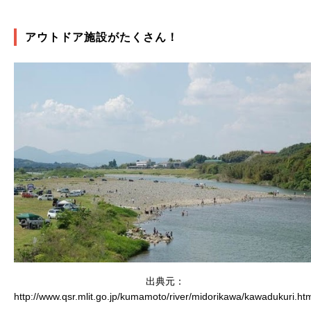
アウトドア施設がたくさん！
出典元：
http://www.qsr.mlit.go.jp/kumamoto/river/midorikawa/kawadukuri.ht