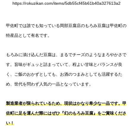
https://rokuzikan.com/items/5db55cf45b61b40a327613a2
甲佐町では誰でも知っている岡部豆腐店のもろみ豆腐は甲佐町の
特産品として有名です。
もろみに漬け込んだ豆腐は、まるでチーズのようなまろやかさで
す。旨味がギュッと詰まっていて、程よい甘味とバランスが良
く、ご飯のおかずとしても、お酒のつまみとしても活躍するた
め、世代を問わず人気の一品となっています。
製造業者が限られているため、現状はかなり希少な一品です。甲
佐町に足を運んだ際にはぜひ『幻のもろみ豆腐』をご賞味くださ
い！